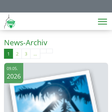
News-Archiv
1
2
3
…
09.05.
2026